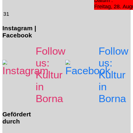
Datum :
Freitag, 28. Au
31
Instagram |
Facebook
Follow
Follow
us:
us:
Kultur
Kultur
in
in
Borna
Borna
Gefördert
durch