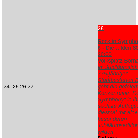
28
Rock in Sympho
6 - Die wilden 8
20:00
Volksplatz Born
Im Jubiläumsja
775-jährigen
Stadtbestehen 
24
25
26
27
geht die gefeier
Konzertreihe „R
Symphony“ in ih
sechste Auflage
diesmal mit eine
besonderen
Jubiläumsedition
wilden