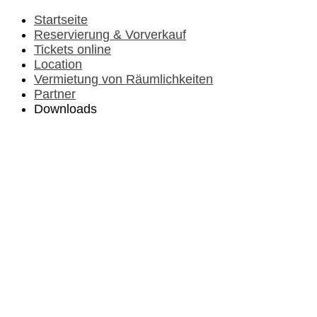
Vorheriges
Vorheriger
Nächstes
Nächstes
Jahr
Monat
Jahr
Monat
Startseite
Reservierung & Vorverkauf
Tickets online
Location
Vermietung von Räumlichkeiten
Partner
Downloads