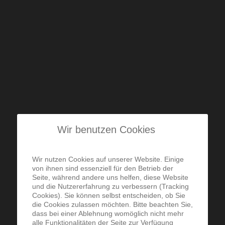
Wir benutzen Cookies
Wir nutzen Cookies auf unserer Website. Einige
von ihnen sind essenziell für den Betrieb der
Seite, während andere uns helfen, diese Website
und die Nutzererfahrung zu verbessern (Tracking
Cookies). Sie können selbst entscheiden, ob Sie
die Cookies zulassen möchten. Bitte beachten Sie,
dass bei einer Ablehnung womöglich nicht mehr
alle Funktionalitäten der Seite zur Verfügung