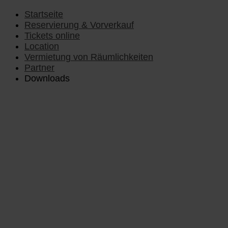
Vorheriges
Vorheriger
Nächstes
Nächstes
Jahr
Monat
Jahr
Monat
Startseite
Reservierung & Vorverkauf
Tickets online
Location
Vermietung von Räumlichkeiten
Partner
Downloads