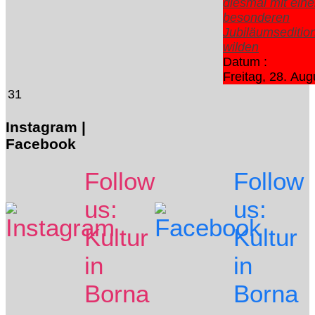
diesmal mit eine
besonderen
Jubiläumsedition
wilden
Datum :
Freitag, 28. Au
31
Instagram |
Facebook
Follow
Follow
us:
us:
Kultur
Kultur
in
in
Borna
Borna