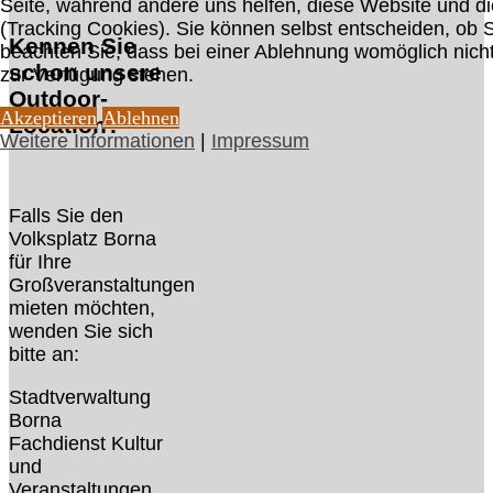
Seite, während andere uns helfen, diese Website und d
(Tracking Cookies). Sie können selbst entscheiden, ob 
Kennen Sie
beachten Sie, dass bei einer Ablehnung womöglich nicht 
schon unsere
zur Verfügung stehen.
Outdoor-
Akzeptieren
Ablehnen
Location?
Weitere Informationen
|
Impressum
Falls Sie den
Volksplatz Borna
für Ihre
Großveranstaltungen
mieten möchten,
wenden Sie sich
bitte an:
Stadtverwaltung
Borna
Fachdienst Kultur
und
Veranstaltungen