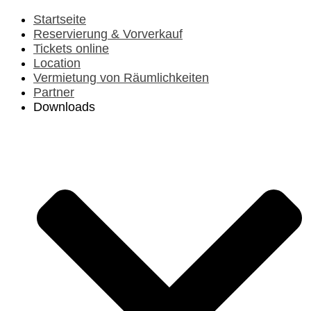
Vorheriges
Vorheriger
Nächstes
Nächstes
Jahr
Monat
Jahr
Monat
Startseite
Reservierung & Vorverkauf
Tickets online
Location
Vermietung von Räumlichkeiten
Partner
Downloads