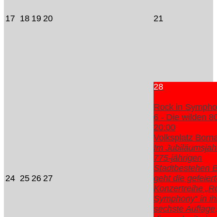
17
18
19
20
21
28
Rock in Sympho
6 - Die wilden 8
20:00
Volksplatz Born
Im Jubiläumsja
775-jährigen
Stadtbestehen 
24
25
26
27
geht die gefeier
Konzertreihe „R
Symphony“ in ih
sechste Auflage