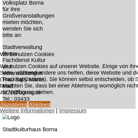
Volksplatz Borna
für Ihre
Großveranstaltungen
mieten möchten,
wenden Sie sich
bitte an:
Stadtverwaltung
Borna
Wir benutzen Cookies
Fachdienst Kultur
Wir nutzen Cookies auf unserer Website. Einige von ihne
und
Seite, während andere uns helfen, diese Website und d
Veranstaltungen
(Tracking Cookies). Sie können selbst entscheiden, ob 
Frau Sally Martin
beachten Sie, dass bei einer Ablehnung womöglich nicht 
Mail:
zur Verfügung stehen.
fd21@borna.de
Tel.: 03433
Akzeptieren
Ablehnen
209773
Weitere Informationen
|
Impressum
Stadtkulturhaus Borna