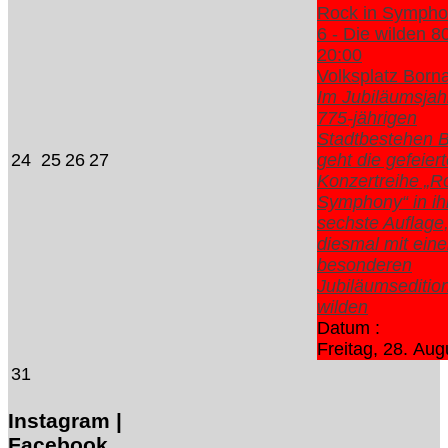
Rock in Sympho
6 - Die wilden 8
20:00
Volksplatz Born
Im Jubiläumsja
775-jährigen
Stadtbestehen 
24
25
26
27
geht die gefeier
Konzertreihe „R
Symphony“ in ih
sechste Auflage
diesmal mit eine
besonderen
Jubiläumsedition
wilden
Datum :
Freitag, 28. Au
31
Instagram |
Facebook