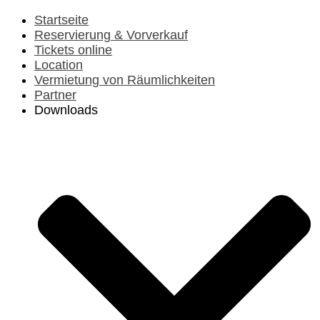
Vorheriges
Vorheriger
Nächstes
Nächstes
Jahr
Monat
Jahr
Monat
Startseite
Reservierung & Vorverkauf
Tickets online
Location
Vermietung von Räumlichkeiten
Partner
Downloads